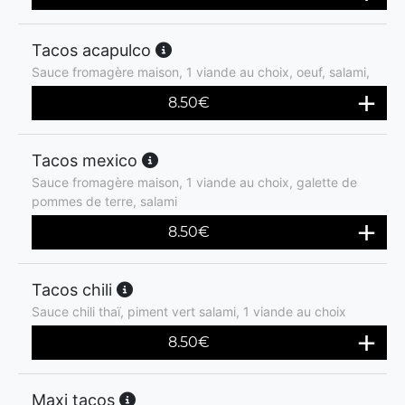
Tacos acapulco
Sauce fromagère maison, 1 viande au choix, oeuf, salami,
8.50
€
Tacos mexico
Sauce fromagère maison, 1 viande au choix, galette de
pommes de terre, salami
8.50
€
Tacos chili
Sauce chili thaï, piment vert salami, 1 viande au choix
8.50
€
Maxi tacos