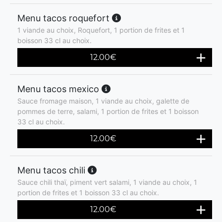
Menu tacos roquefort
1 viande au choix, Roquefort, 1 portion de frites et 1
boisson 33 cl au choix.
12.00
€
Menu tacos mexico
Sauce fromage maison, 1 viande au choix, galette de
pommes de terre, salami, 1 portion de frites et 1 boisson
33 cl au choix.
12.00
€
Menu tacos chili
Sauce chili thaï, piment vert salami, 1 viande au choix, 1
portion de frites et 1 boisson 33 cl au choix.
12.00
€