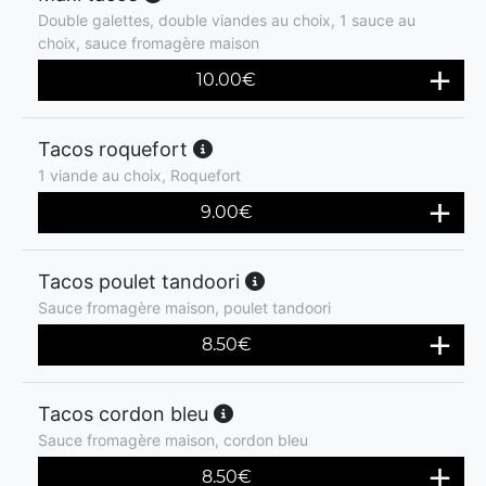
Double galettes, double viandes au choix, 1 sauce au
choix, sauce fromagère maison
10.00
€
Tacos roquefort
1 viande au choix, Roquefort
9.00
€
Tacos poulet tandoori
Sauce fromagère maison, poulet tandoori
8.50
€
Tacos cordon bleu
Sauce fromagère maison, cordon bleu
8.50
€