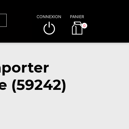
CONNEXION
PANIER
0
porter
e (59242)