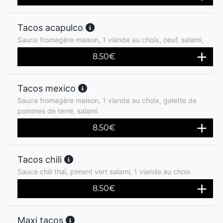
Tacos acapulco
Sauce fromagère maison, 1 viande au choix, oeuf, salami,
8.50
€
Tacos mexico
Sauce fromagère maison, 1 viande au choix, galette de
pommes de terre, salami
8.50
€
Tacos chili
Sauce chili thaï, piment vert salami, 1 viande au choix
8.50
€
Maxi tacos