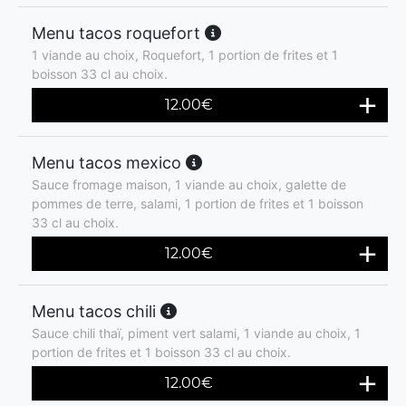
Menu tacos roquefort
1 viande au choix, Roquefort, 1 portion de frites et 1
boisson 33 cl au choix.
12.00
€
Menu tacos mexico
Sauce fromage maison, 1 viande au choix, galette de
pommes de terre, salami, 1 portion de frites et 1 boisson
33 cl au choix.
12.00
€
Menu tacos chili
Sauce chili thaï, piment vert salami, 1 viande au choix, 1
portion de frites et 1 boisson 33 cl au choix.
12.00
€