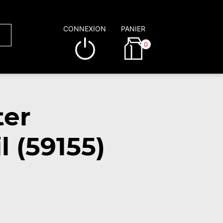
CONNEXION
PANIER
0
ter
 (59155)