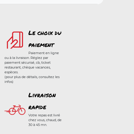
Le choix du
paiement
Paiement en ligne
ou à la livraison. Réglez par
paiement sécurisé, cb, ticket
restaurant, chèque vacances,
espèces.
(pour plus de détails, consultez les
infos)
Livraison
rapide
Votre repas est livré
chez vous, chaud, de
30 à 45 mn.