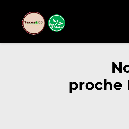
No
proche 