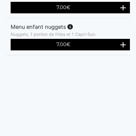
7.00
€
Menu enfant nuggets
Nuggets, 1 portion de frites et 1 Capri-Sun.
7.00
€