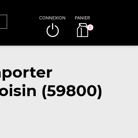
CONNEXION
PANIER
0
porter
oisin (59800)