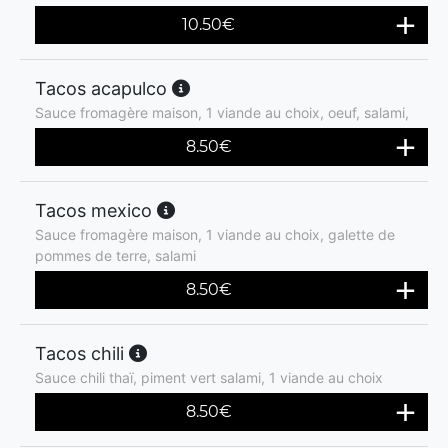
10.50
€
Tacos acapulco
Sauce fromagère maison, 1 viande au choix, oeuf, salami,
8.50
€
Tacos mexico
Sauce fromagère maison, 1 viande au choix, galette de
pommes de terre, salami
8.50
€
Tacos chili
Sauce chili thaï, piment vert salami, 1 viande au choix
8.50
€