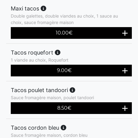
Maxi tacos
Double galettes, double viandes au choix, 1 sauce au
choix, sauce fromagère maison
10.00
€
Tacos roquefort
1 viande au choix, Roquefort
9.00
€
Tacos poulet tandoori
Sauce fromagère maison, poulet tandoori
8.50
€
Tacos cordon bleu
Sauce fromagère maison, cordon bleu