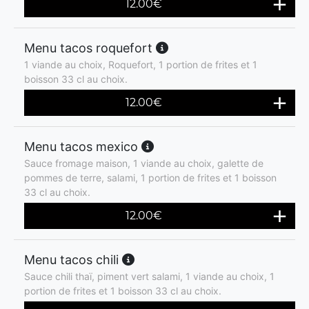
12.00
€
Menu tacos roquefort
1 viande au choix, Roquefort, 1 portion de frites et 1
boisson 33 cl au choix.
12.00
€
Menu tacos mexico
Sauce fromage maison, 1 viande au choix, galette de
pommes de terre, salami, 1 portion de frites et 1 boisson
33 cl au choix.
12.00
€
Menu tacos chili
Sauce chili thaï, piment vert salami, 1 viande au choix, 1
portion de frites et 1 boisson 33 cl au choix.