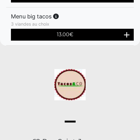
Menu big tacos
3 viandes au choix
13.00
€