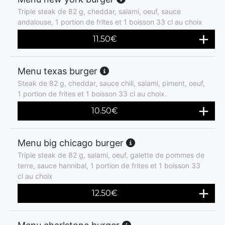
Triple steak de 82 g, cheddar, salami, oeuf, sauce
andalouse, 1 portion de frites et 1 boisson 33 cl au choix
11.50
€
Menu texas burger
Steak de 82 g, cheddar, sauce chili, salami, piment, oeuf,
1 portion de frites et 1 boisson 33 cl au choix.
10.50
€
Menu big chicago burger
Triple steak de 82 g, salami, oeuf, galette de pommes de
terre, sauce hannibal, 1 portion de frites et 1 boisson 33
cl au choix
12.50
€