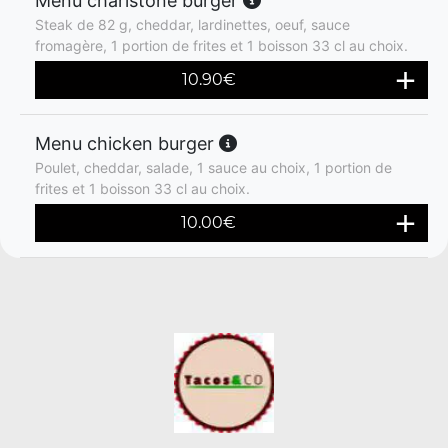
Menu charlstone burger
Steak de 82 g, cheddar, lardinettes, oeuf, sauce
fromagère, 1 portion de frites et 1 boisson 33 cl au choix.
10.90
€
Menu chicken burger
Poulet, cheddar, salade, 1 sauce au choix, 1 portion de
frites et 1 boisson 33 cl au choix.
10.00
€