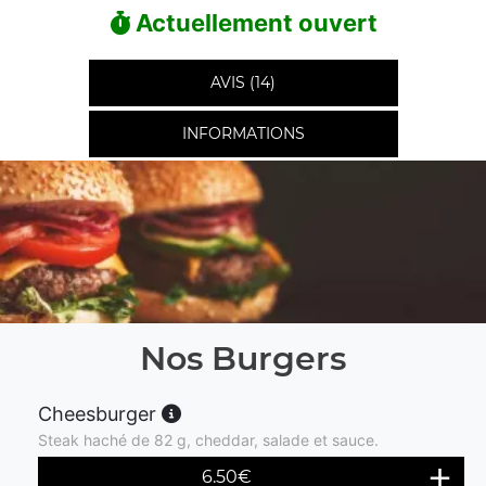
Actuellement ouvert
AVIS (14)
INFORMATIONS
Nos Burgers
Cheesburger
Steak haché de 82 g, cheddar, salade et sauce.
6.50
€