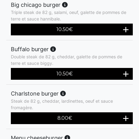
Big chicago burger
Triple steak de 82 g, salami, oeuf, galette de pommes de
terre et sauce hannibale.
10.50
€
Buffalo burger
Double steak de 82 g, cheddar, galette de pommes de
terre et sauce biggy.
10.50
€
Charlstone burger
Steak de 82 g, cheddar, lardinettes, oeuf et sauce
fromagère.
8.00
€
Menu cheeseburger