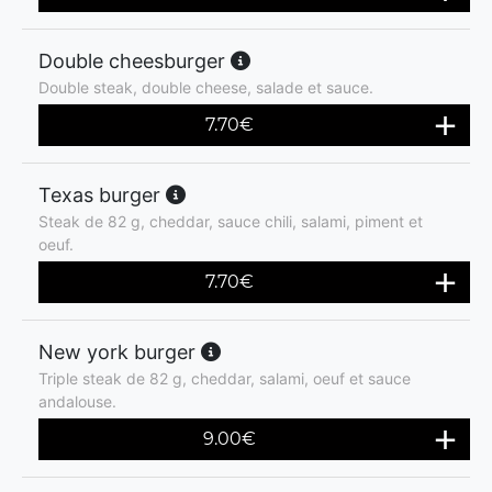
Double cheesburger
Double steak, double cheese, salade et sauce.
7.70
€
Texas burger
Steak de 82 g, cheddar, sauce chili, salami, piment et
oeuf.
7.70
€
New york burger
Triple steak de 82 g, cheddar, salami, oeuf et sauce
andalouse.
9.00
€