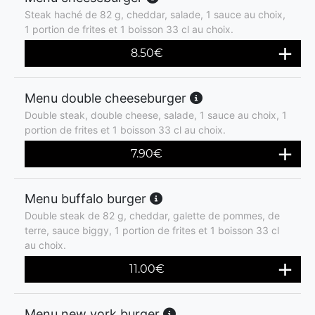
Steak haché de 82 g, cheddar, salade, 1 sauce au choix,
1 portion de frites et 1 boisson 33 cl au choix.
8.50
€
Menu double cheeseburger
Double steak, double cheese, salade, 1 sauce au choix, 1
portion de frites et 1 boisson 33 cl au choix.
7.90
€
Menu buffalo burger
Double steak de 82 g, cheddar, galette de pommes, de
terre, sauce biggy, 1 portion de frites et 1 boisson 33 cl
au choix.
11.00
€
Menu new york burger