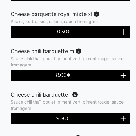
Cheese barquette royal mixte xl
Poulet, kefta, oeuf, salami, sauce fromagère
10.50
€
Cheese chili barquette m
Sauce chili thaï, poulet, piment vert, piment rouge, sauce
fromagère
8.00
€
Cheese chili barquette l
Sauce chili thaï, poulet, piment vert, piment rouge, sauce
fromagère
9.50
€