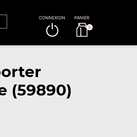
CONNEXION
PANIER
0
orter
e (59890)