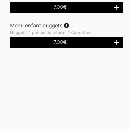
7.00
€
Menu enfant nuggets
Nuggets, 1 portion de frites et 1 Capri-Sun.
7.00
€