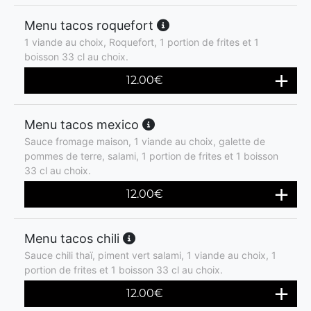
Menu tacos roquefort
1 viande au choix, Roquefort, 1 portion de frites et 1
boisson 33 cl au choix.
12.00
€
Menu tacos mexico
Sauce fromage maison, 1 viande au choix, galette de
pommes de terre, salami, 1 portion de frites et 1 boisson
33 cl au choix.
12.00
€
Menu tacos chili
Sauce chili thaï, piment vert salami, 1 viande au choix, 1
portion de frites et 1 boisson 33 cl au choix.
12.00
€