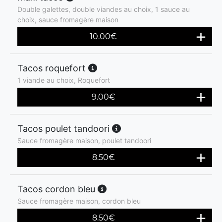
Double galettes, double viandes au choix, 1 sauce au
choix, sauce fromagère maison
10.00
€
Tacos roquefort
1 viande au choix, Roquefort
9.00
€
Tacos poulet tandoori
Sauce fromagère maison, poulet tandoori
8.50
€
Tacos cordon bleu
Sauce fromagère maison, cordon bleu
8.50
€