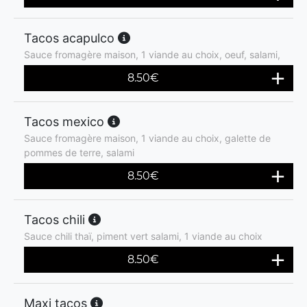
Tacos acapulco
Sauce fromagère maison, 1 viande au choix, oeuf, salami,
8.50
€
Tacos mexico
Sauce fromagère maison, 1 viande au choix, galette de
pommes de terre, salami
8.50
€
Tacos chili
Sauce chili thaï, piment vert salami, 1 viande au choix
8.50
€
Maxi tacos