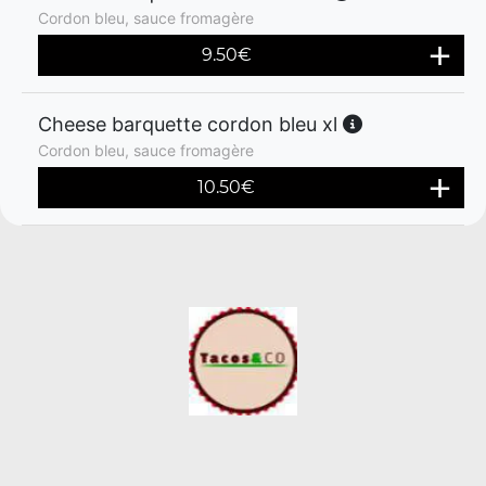
Cordon bleu, sauce fromagère
9.50
€
Cheese barquette cordon bleu xl
Cordon bleu, sauce fromagère
10.50
€