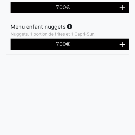
7.00
€
Menu enfant nuggets
Nuggets, 1 portion de frites et 1 Capri-Sun.
7.00
€