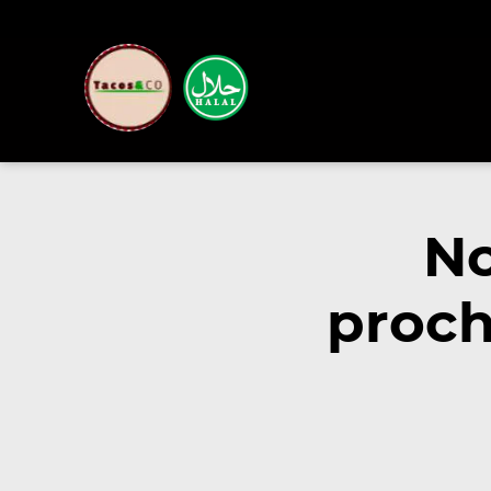
No
proch