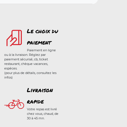
Le choix du
paiement
Paiement en ligne
ou à la livraison. Réglez par
paiement sécurisé, cb, ticket
restaurant, chèque vacances,
espèces.
(pour plus de détails, consultez les
infos)
Livraison
rapide
Votre repas est livré
chez vous, chaud, de
30 à 45 mn.