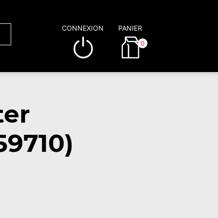
CONNEXION
PANIER
0
ter
59710)