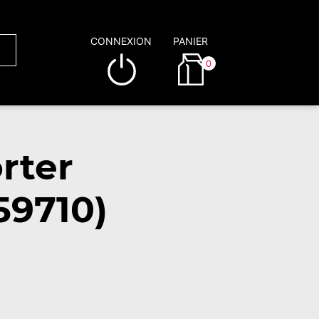
CONNEXION
PANIER
0
rter
59710)